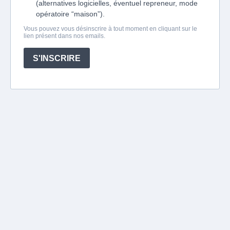
(alternatives logicielles, éventuel repreneur, mode
opératoire “maison”).
Vous pouvez vous désinscrire à tout moment en cliquant sur le
lien présent dans nos emails.
S'INSCRIRE